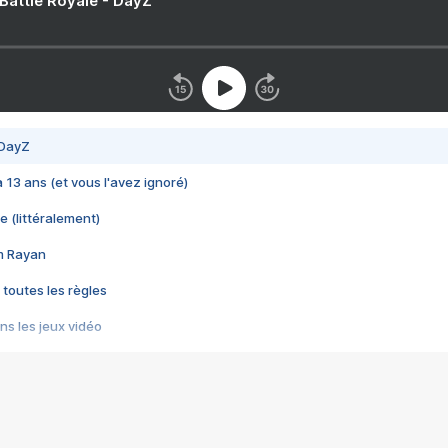
 Battle Royale - DayZ
 DayZ
 a 13 ans (et vous l'avez ignoré)
e (littéralement)
im Rayan
 toutes les règles
s les jeux vidéo
us choquant de Rockstar ? - Le scandale BULLY
e plus moche de Steam
du RÊVE tourne au CAUCHEMAR